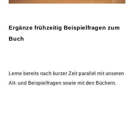
Ergänze frühzeitig Beispielfragen zum
Buch
Lerne bereits nach kurzer Zeit parallel mit unseren
Alt- und Beispielfragen sowie mit den Büchern.
Vertiefe dabei Dein Wissen mit den Büchern.
Arbeite zum Beispiel ein Themengebiet zum
Aufnahmetest für das Medizinstudium im Ausland
im Buch durch und prüfe Dich dann mit den
entsprechenden Fragen bei uns. So siehst Du, ob