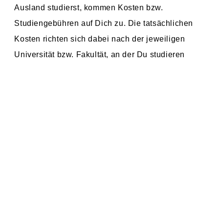
Ausland studierst, kommen Kosten bzw.
Studiengebühren auf Dich zu. Die tatsächlichen
Kosten richten sich dabei nach der jeweiligen
Universität bzw. Fakultät, an der Du studieren
möchtest. Die Universitäten berechnen die
Studiengebühren teilweise in Tschechischen
Kronen und teilweise in Euro. Damit es für Dich
möglichst einfach ist, die jeweiligen Kosten, die in
Verbindung mit dem Medizinstudium im Ausland
auf Dich zukommen, abzuschätzen, halten wir hier
eine Liste mit allen relevanten Fakultäten für Dich
bereit. Sofern die Studiengebühren nicht ohnehin
in Euro angegeben sind, zeigen wir Dir eine
Umrechnung dazu an, damit Du die Kosten besser